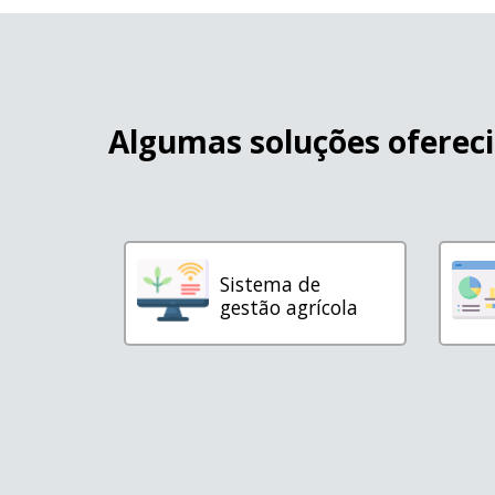
Algumas soluções oferec
mento
Sistema de
 e gado
gestão agrícola