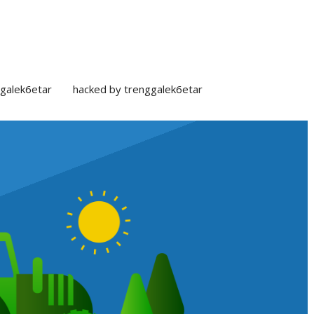
galek6etar
hacked by trenggalek6etar