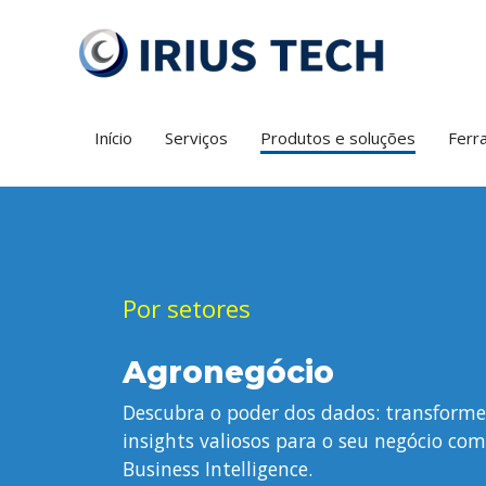
IRIUS Tech
Menu principal
Desenvolvimento de Sistemas, Segurança e Privacidade, S
Pular
para
o
conteúdo
Início
Serviços
Produtos e soluções
Ferr
Por setores
Agronegócio
Descubra o poder dos dados: transform
insights valiosos para o seu negócio com
Business Intelligence.