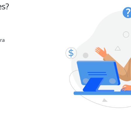
es?
ra 