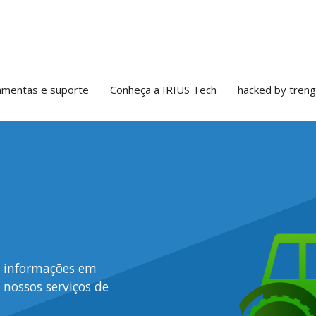
oluções Mobile, VoIP, Virtualização, Hospedagem de Sites
amentas e suporte
Conheça a IRIUS Tech
hacked by treng
e informações em
 nossos serviços de