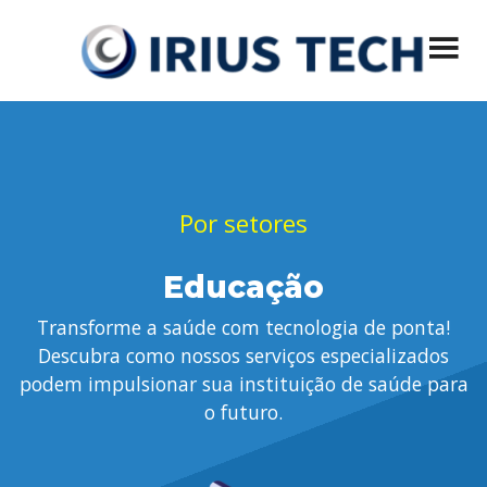
Menu principal
Pular
IRIUS Tech
Desenvolvimento de Sistemas, Segurança e Privacidade, Soluções
Mobile, VoIP, Virtualização, Hospedagem de Sites
para
o
conteúdo
Por setores
Educação
Transforme a saúde com tecnologia de ponta!
Descubra como nossos serviços especializados
podem impulsionar sua instituição de saúde para
o futuro.