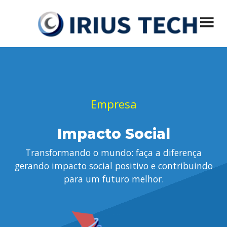
Menu principal
Pular
IRIUS Tech
Desenvolvimento de Sistemas, Segurança e Privacidade, Soluções
Mobile, VoIP, Virtualização, Hospedagem de Sites
para
o
conteúdo
Empresa
Impacto Social
Transformando o mundo: faça a diferença
gerando impacto social positivo e contribuindo
para um futuro melhor.