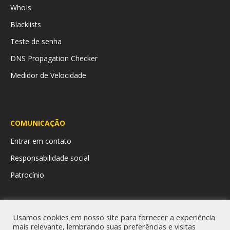
WhoIs
Blacklists
Teste de senha
DNS Propagation Checker
Medidor de Velocidade
COMUNICAÇÃO
Entrar em contato
Responsabilidade social
Patrocínio
LINKS ÚTEIS
Usamos cookies em nosso site para fornecer a experiência
Ouvidoria
mais relevante, lembrando suas preferências e visitas