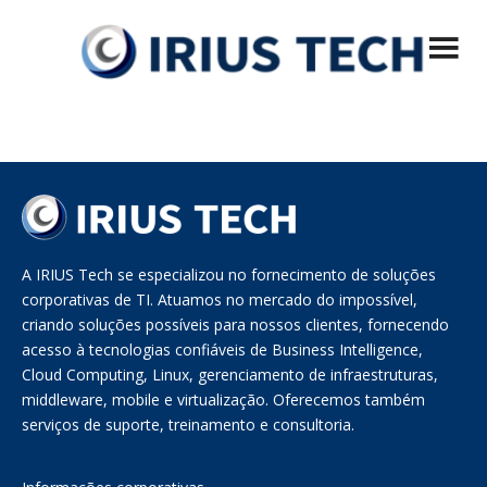
Menu principal
Pular
IRIUS Tech
Desenvolvimento de Sistemas, Segurança e Privacidade, Soluções
Mobile, VoIP, Virtualização, Hospedagem de Sites
para
o
conteúdo
A IRIUS Tech se especializou no fornecimento de soluções
corporativas de TI. Atuamos no mercado do impossível,
criando soluções possíveis para nossos clientes, fornecendo
acesso à tecnologias confiáveis de Business Intelligence,
Cloud Computing, Linux, gerenciamento de infraestruturas,
middleware, mobile e virtualização. Oferecemos também
serviços de suporte, treinamento e consultoria.