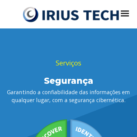
Menu principal
Pular
IRIUS Tech
Desenvolvimento de Sistemas, Segurança e Privacidade, Soluções
Mobile, VoIP, Virtualização, Hospedagem de Sites
para
o
conteúdo
Serviços
Segurança
Garantindo a confiabilidade das informações em
qualquer lugar, com a segurança cibernética.