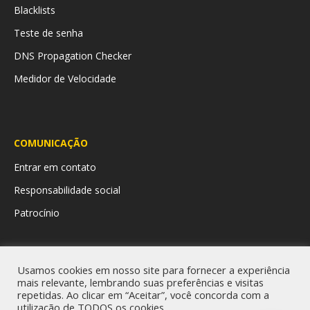
Blacklists
Teste de senha
DNS Propagation Checker
Medidor de Velocidade
COMUNICAÇÃO
Entrar em contato
Responsabilidade social
Patrocínio
LINKS ÚTEIS
Usamos cookies em nosso site para fornecer a experiência
Ouvidoria
mais relevante, lembrando suas preferências e visitas
repetidas. Ao clicar em “Aceitar”, você concorda com a
utilização de TODOS os cookies.