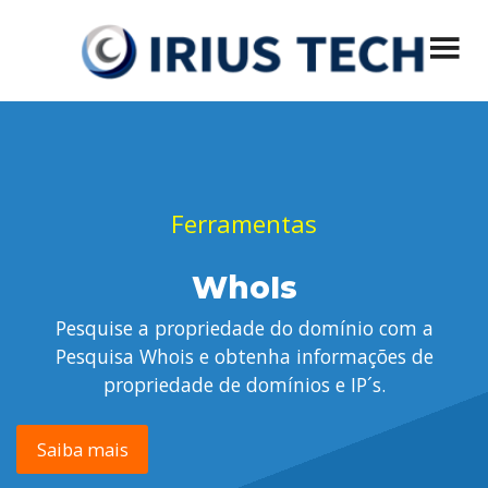
Menu principal
Pular
IRIUS Tech
Desenvolvimento de Sistemas, Segurança e Privacidade, Soluções
Mobile, VoIP, Virtualização, Hospedagem de Sites
para
o
conteúdo
Ferramentas
WhoIs
Pesquise a propriedade do domínio com a
Pesquisa Whois e obtenha informações de
propriedade de domínios e IP´s.
Saiba mais