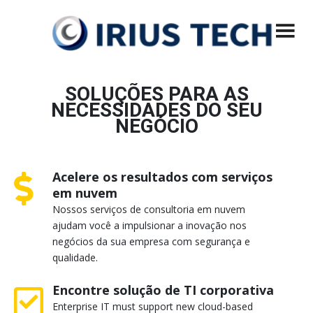
Menu principal
Pular
IRIUS Tech
Desenvolvimento de Sistemas, Segurança e Privacidade, Soluções
Mobile, VoIP, Virtualização, Hospedagem de Sites
para
o
conteúdo
SOLUÇÕES PARA AS
NECESSIDADES DO SEU
NEGÓCIO
Acelere os resultados com serviços
em nuvem
Nossos serviços de consultoria em nuvem
ajudam você a impulsionar a inovação nos
negócios da sua empresa com segurança e
qualidade.
Encontre solução de TI corporativa
Enterprise IT must support new cloud-based